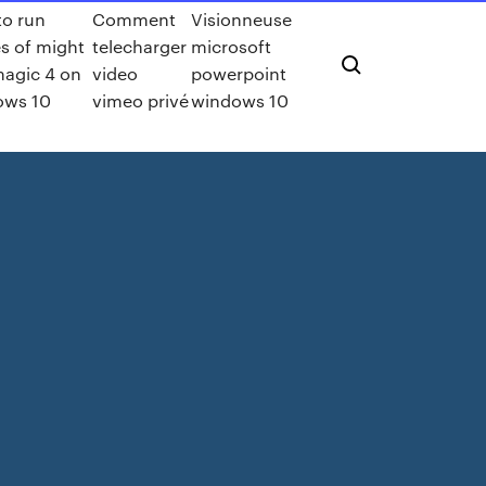
o run
Comment
Visionneuse
s of might
telecharger
microsoft
agic 4 on
video
powerpoint
ows 10
vimeo privé
windows 10