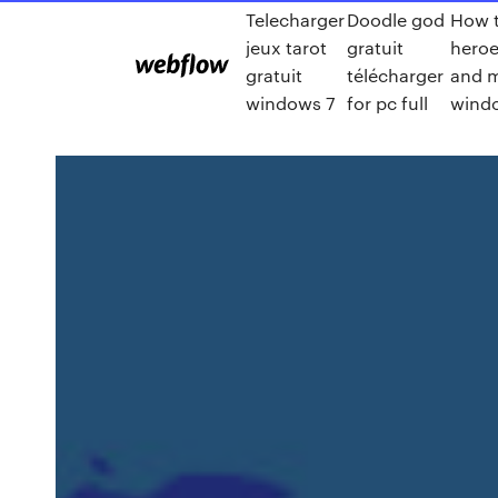
Telecharger
Doodle god
How t
jeux tarot
gratuit
heroe
gratuit
télécharger
and m
windows 7
for pc full
wind