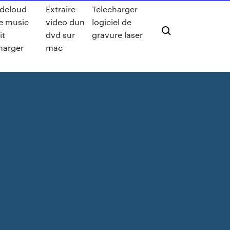
dcloud
Extraire
Telecharger
e music
video dun
logiciel de
it
dvd sur
gravure laser
harger
mac