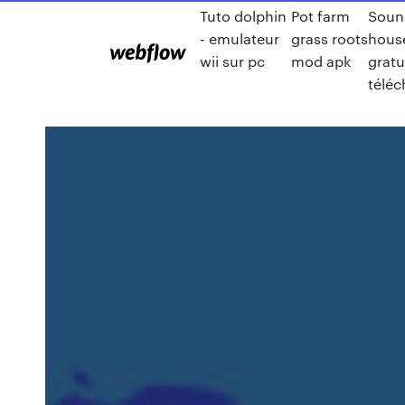
Tuto dolphin
Pot farm
Soun
- emulateur
grass roots
hous
wii sur pc
mod apk
gratu
téléc